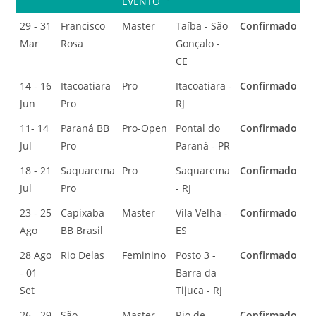
EVENTO
29 - 31
Francisco
Master
Taíba - São
Confirmado
Mar
Rosa
Gonçalo -
CE
14 - 16
Itacoatiara
Pro
Itacoatiara -
Confirmado
Jun
Pro
RJ
11- 14
Paraná BB
Pro-Open
Pontal do
Confirmado
Jul
Pro
Paraná - PR
18 - 21
Saquarema
Pro
Saquarema
Confirmado
Jul
Pro
- RJ
23 - 25
Capixaba
Master
Vila Velha -
Confirmado
Ago
BB Brasil
ES
28 Ago
Rio Delas
Feminino
Posto 3 -
Confirmado
- 01
Barra da
Set
Tijuca - RJ
26 - 29
São
Master
Rio de
Confirmado