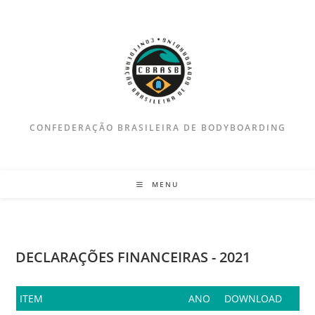
Ir
para
o
conteúdo
CONFEDERAÇÃO BRASILEIRA DE BODYBOARDING
MENU
DECLARAÇÕES FINANCEIRAS - 2021
ITEM
ANO
DOWNLOAD