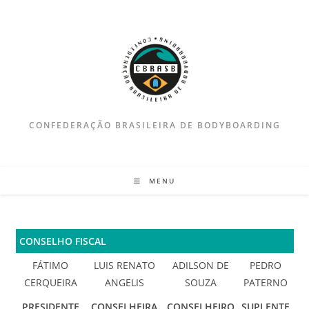
Ir
para
o
conteúdo
CONFEDERAÇÃO BRASILEIRA DE BODYBOARDING
MENU
CONSELHO FISCAL
FÁTIMO
LUIS RENATO
ADILSON DE
PEDRO
CERQUEIRA
ANGELIS
SOUZA
PATERNO
PRESIDENTE
CONSELHEIRA
CONSELHEIRO
SUPLENTE