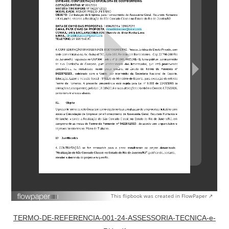
This flipbook was created in FlowPaper ↗
TERMO-DE-REFERENCIA-001-24-ASSESSORIA-TECNICA-e-