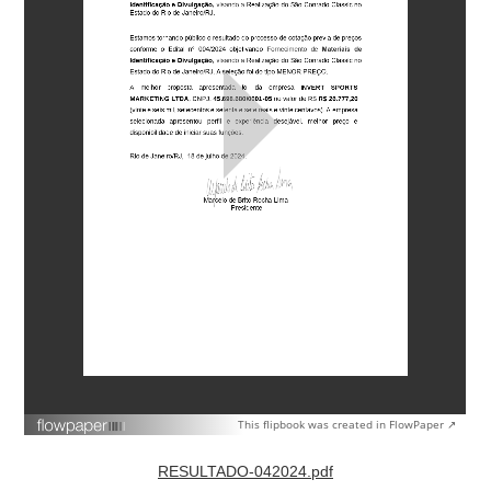
This flipbook was created in FlowPaper ↗
RESULTADO-042024.pdf