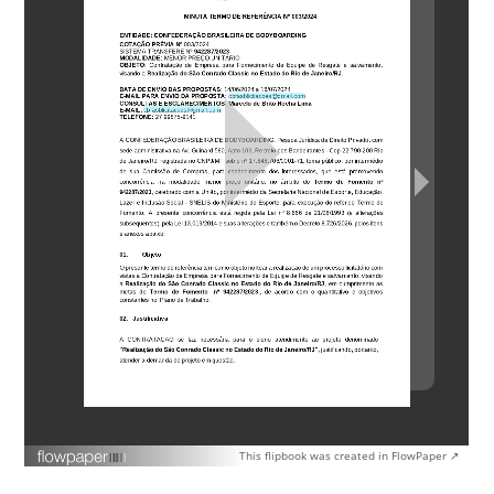
This flipbook was created in FlowPaper ↗