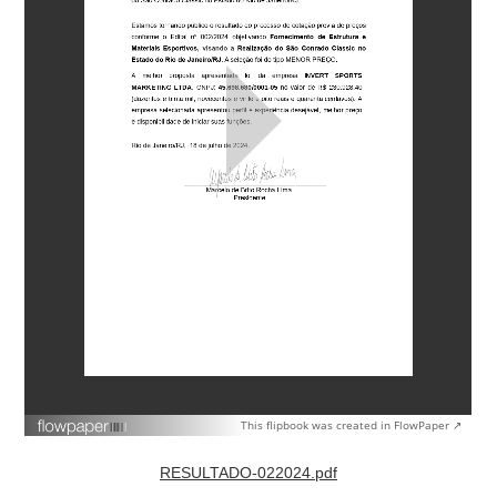
This flipbook was created in FlowPaper ↗
RESULTADO-022024.pdf