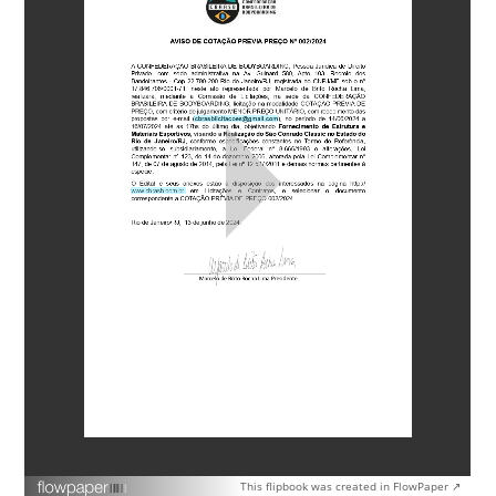
This flipbook was created in FlowPaper ↗