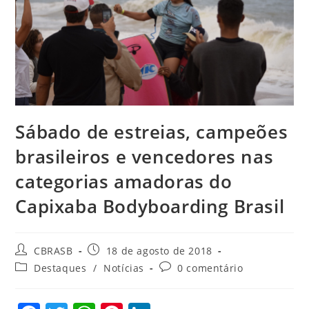
Sábado de estreias, campeões
brasileiros e vencedores nas
categorias amadoras do
Capixaba Bodyboarding Brasil
Autor
Post
CBRASB
18 de agosto de 2018
do
publicado:
Categoria
Comentários
Destaques
/
Notícias
0 comentário
post:
do
do
post:
post: