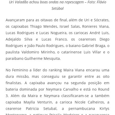
Uri Valadão achou boas ondas na repescagem – Foto: Flávio
Setúbal
Avançaram para as oitavas de final, além de Uri e Sócrates,
os capixabas Thiago Mendes, Israel Salas, Ronieres Viana,
Lucas Rodrigues e Lucas Nogueira, os cariocas André Luis,
Adejaldo Silva e Lucas Franco, os cearenses Diego
Rodrigues e João Paulo Rodrigues, o baiano Gabriel Braga, o
paulista Valdomiro Mirinho, o catarinense Luis Villar e o
paraibano Guilherme Mesquita.
No Feminino a líder do ranking Maira Viana encarou uma
dura missão, mas conseguiu se garantir entre as oito
finalistas. A capixaba avançou na segunda posição em
bateria dominada por Neymara Carvalho e está no Round
3. Além da Maira e Neymara classificaram-se a também
capixaba Maylla Venturin, a carioca Nicole Calheiros, a
cearense Patricia Setubal, a pernambucana Kirtys
Montenegro, a potiguar Priscila Medeiros e a paranaense