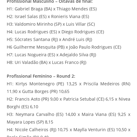
Profissional Masculino – Oitavas de final:
H1: Gabriel Braga (BA) x Thiago Mendes (ES)
H2: Israel Salas (ES) x Ronieris Viana (ES)
H3: Valdomiro Mirinho (SP) x Luis Villar (SC)
H4: Lucas Rodrigues (ES) x Diego Rodrigues (CE)
H5: Sócrates Santana (RJ) x André Luis (RJ)
H6 Guilherme Mesquita (PB) x João Paulo Rodrigues (CE)
H7: Lucas Nogueira (ES) x Adejaldo Silva (RJ)
H8: Uri Valadão (BA) x Lucas Franco (RJ)
Profissional Feminino – Round 2:
H1: Kirtys Montenegro (PE) 13,25 x Priscila Medeiros (RN)
11,90 x Gutta Borges (PR) 10,65
H2: Francis Aoto (PR) 9,00 x Patricia Setubal (CE) 6,15 x Nivea
Borghi (ES) 6,10
H3: Neymara Carvalho (ES) 14,00 x Maira Viana (ES) 9,25 x
Mayara Lopes (SP) 8,15
H4: Nicole Calheiros (RJ) 10,75 x Maylla Venturin (ES) 10,50 x