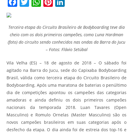
F
T
W
Pi
Li
a
w
h
nt
n
c
itt
at
er
k
e
er
s
e
e
Terceira etapa do Circuito Brasileiro de Bodyboarding teve dia
cheio com os dois primeiros campeões, como Luna Hardman
b
A
st
dI
(foto) do circuito sendo conhecidos nas ondas da Barra do Jucu
o
p
n
– Fotos: Flávio Setúbal
o
p
Vila Velha (ES) – 18 de agosto de 2018 – O sábado foi
k
agitado na Barra do Jucu, sede do Capixaba Bodyboarding
Brasil, válida como terceira etapa do Circuito Brasileiro de
Bodyboarding. Após uma maratona de baterias o penúltimo
dia de competições apontou os campeões das categorias
amadoras e ainda definiu os dois primeiros campeões
nacionais da temporada 2018. Luan Tavares (Open
Masculino) e Romulo Ornelas (Master Masculino) são os
novos campeões brasileiros em suas categorias após o
desfecho da etapa. O dia ainda foi de estreia dos top-16 e