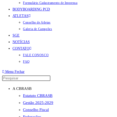
Formulário Cadastramento de Imprensa
BODYBOARDING PCD
ATLETAS
Conselho de Atletas
Galeria de Campeões
SGE
NOTÍCIAS
CONTATO
FALE CONOSCO
FAQ
Menu
Fechar
Pressione
a
A CBRASB
tecla
Estatuto CBRASB
“Esc”
Gestão 2025-2029
para
Conselho Fiscal
fechar
Federações