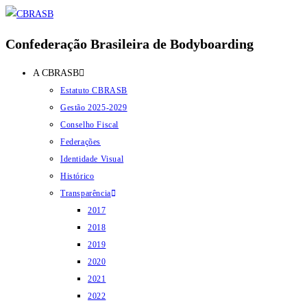
Ir
para
Confederação Brasileira de Bodyboarding
o
conteúdo
A CBRASB
Estatuto CBRASB
Gestão 2025-2029
Conselho Fiscal
Federações
Identidade Visual
Histórico
Transparência
2017
2018
2019
2020
2021
2022