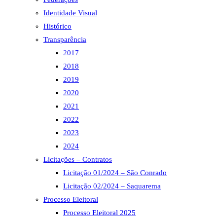
o
Identidade Visual
painel
de
Histórico
pesquisa.
Transparência
2017
2018
2019
2020
2021
2022
2023
2024
Licitações – Contratos
Licitação 01/2024 – São Conrado
Licitação 02/2024 – Saquarema
Processo Eleitoral
Processo Eleitoral 2025