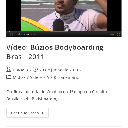
Vídeo: Búzios Bodyboarding
Brasil 2011
Autor
Post
CBRASB
20 de junho de 2011
do
publicado:
Categoria
Comentários
Mídias
/
Vídeos
0 comentário
post:
do
do
post:
post:
Confira a matéria do Woohoo da 1ª etapa do Circuito
Brasileiro de Bodyboarding.
Vídeo:
Continue Lendo
Búzios
Bodyboarding
Brasil