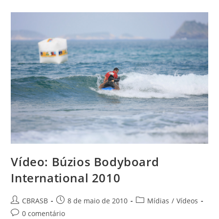
2011
Vídeo: Búzios Bodyboard
International 2010
Autor
Post
Categoria
CBRASB
8 de maio de 2010
Mídias
/
Vídeos
do
publicado:
do
Comentários
0 comentário