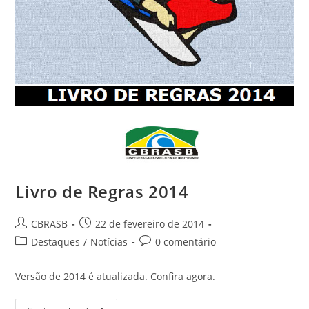
Livro de Regras 2014
Autor
Post
CBRASB
22 de fevereiro de 2014
do
publicado:
Categoria
Comentários
Destaques
/
Notícias
0 comentário
post:
do
do
post:
post:
Versão de 2014 é atualizada. Confira agora.