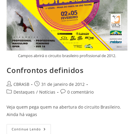
Campos abrirá o circuito brasileiro profissional de 2012.
Confrontos definidos
Autor
Post
CBRASB
31 de janeiro de 2012
do
publicado:
Categoria
Comentários
Destaques
/
Notícias
0 comentário
post:
do
do
post:
post:
Veja quem pega quem na abertura do circuito Brasileiro.
Ainda há vagas
Confrontos
Continue Lendo
Definidos