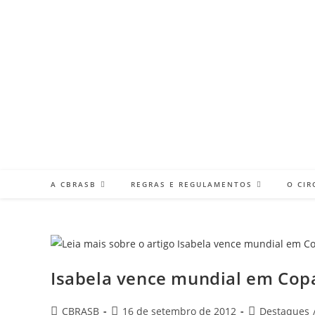
Ir
para
o
conteúdo
A CBRASB
REGRAS E REGULAMENTOS
O CIR
Isabela vence mundial em Co
Autor
Post
Categoria
CBRASB
16 de setembro de 2012
Destaques