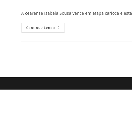
do
publicado:
do
post:
post:
A cearense Isabela Sousa vence em etapa carioca e est
Isabela
Continue Lendo
Vence
Mundial
Em
Copacabana