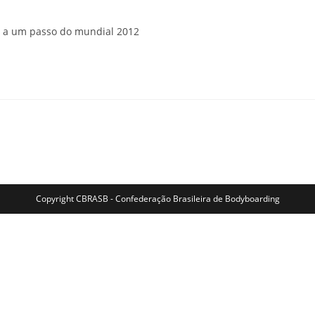
do
post:
á a um passo do mundial 2012
Copyright CBRASB - Confederação Brasileira de Bodyboarding