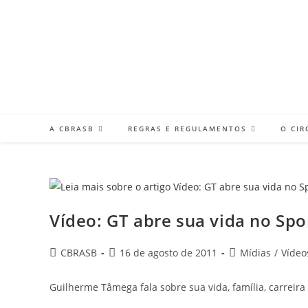
Ir
para
o
conteúdo
A CBRASB
REGRAS E REGULAMENTOS
O CIR
Vídeo: GT abre sua vida no S
Autor
Post
Categoria
CBRASB
16 de agosto de 2011
Mídias
/
Vídeo
do
publicado:
do
post:
post:
Guilherme Tâmega fala sobre sua vida, família, carreira 