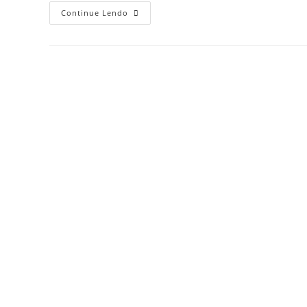
Vídeo:
Continue Lendo
GT
Abre
Sua
Vida
No
SporTVNews