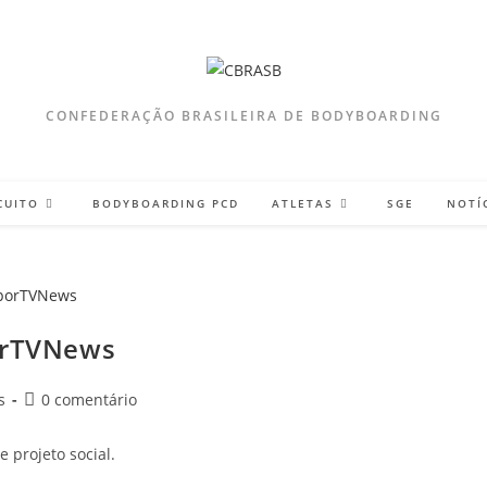
CONFEDERAÇÃO BRASILEIRA DE BODYBOARDING
CUITO
BODYBOARDING PCD
ATLETAS
SGE
NOTÍ
porTVNews
Comentários
s
0 comentário
do
post:
e projeto social.