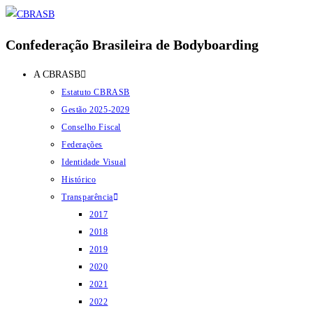
Ir
para
Confederação Brasileira de Bodyboarding
o
conteúdo
A CBRASB
Estatuto CBRASB
Gestão 2025-2029
Conselho Fiscal
Federações
Identidade Visual
Histórico
Transparência
2017
2018
2019
2020
2021
2022