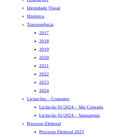
o
Identidade Visual
painel
de
Histórico
pesquisa.
Transparência
2017
2018
2019
2020
2021
2022
2023
2024
Licitações – Contratos
Licitação 01/2024 – São Conrado
Licitação 02/2024 – Saquarema
Processo Eleitoral
Processo Eleitoral 2025