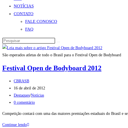
NOTÍCIAS
CONTATO
FALE CONOSCO
FAQ
Pesquisar
neste
site
São esperados atletas de todo o Brasil para o Festival Open de Bodyboard
Festival Open de Bodyboard 2012
Autor
CBRASB
do
Post
16 de abril de 2012
post:
publicado:
Categoria
Destaques
/
Notícias
do
Comentários
0 comentário
post:
do
Competição contará com uma das maiores premiações estaduais do Brasil e
post:
Festival
Continue lendo