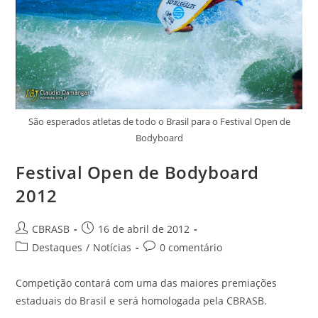
São esperados atletas de todo o Brasil para o Festival Open de
Bodyboard
Festival Open de Bodyboard
2012
Autor
Post
CBRASB
16 de abril de 2012
do
publicado:
Categoria
Comentários
Destaques
/
Notícias
0 comentário
post:
do
do
post:
post:
Competição contará com uma das maiores premiações
estaduais do Brasil e será homologada pela CBRASB.