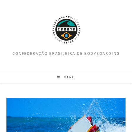
Ir
para
o
conteúdo
CONFEDERAÇÃO BRASILEIRA DE BODYBOARDING
MENU