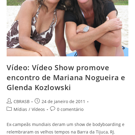
Vídeo: Vídeo Show promove
encontro de Mariana Nogueira e
Glenda Kozlowski
Autor
Post
CBRASB
24 de janeiro de 2011
do
publicado:
Categoria
Comentários
Mídias
/
Vídeos
0 comentário
post:
do
do
post:
post:
Ex-campeãs mundiais deram um show de bodyboarding e
relembraram os velhos tempos na Barra da Tijuca, RJ.