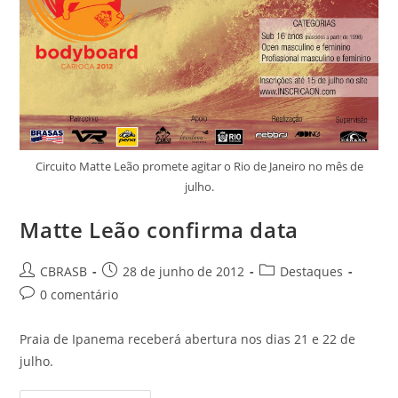
Circuito Matte Leão promete agitar o Rio de Janeiro no mês de
julho.
Matte Leão confirma data
Autor
Post
Categoria
CBRASB
28 de junho de 2012
Destaques
do
publicado:
do
Comentários
0 comentário
post:
post:
do
post:
Praia de Ipanema receberá abertura nos dias 21 e 22 de
julho.