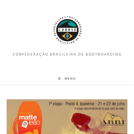
Ir
para
o
conteúdo
CONFEDERAÇÃO BRASILEIRA DE BODYBOARDING
MENU