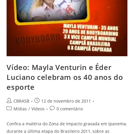
Vídeo: Mayla Venturin e Éder
Luciano celebram os 40 anos do
esporte
Autor
Post
CBRASB
12 de novembro de 2011
do
publicado:
Categoria
Comentários
Mídias
/
Vídeos
0 comentário
post:
do
do
post:
post:
Confira a matéria do Zona de Impacto gravada em Ipanema,
durante a última etapa do Brasileiro 2011, sobre as