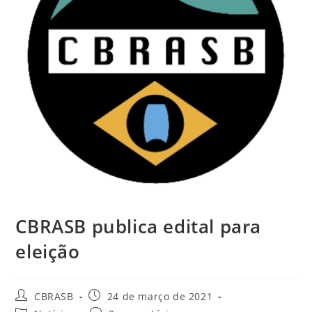
CBRASB publica edital para
eleição
Autor
Post
CBRASB
24 de março de 2021
do
publicado: