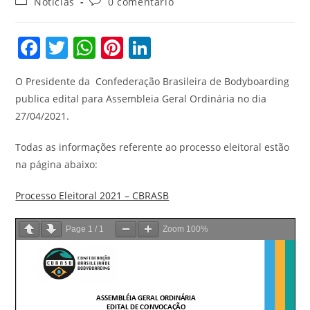
Categoria
Comentários
Notícias
0 comentário
post:
do
do
post:
post:
F
T
W
Pi
Li
a
w
h
nt
n
O Presidente da Confederação Brasileira de Bodyboarding
c
itt
at
er
k
publica edital para Assembleia Geral Ordinária no dia
e
er
s
e
e
27/04/2021.
b
A
st
dI
Todas as informações referente ao processo eleitoral estão
o
p
n
na página abaixo:
o
p
k
Processo Eleitoral 2021 – CBRASB
Page
1
/
1
Zoom
100%