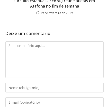
Circuito Estadual – FEBBRJ reúne atletas em
Atafona no fim de semana
19 de fevereiro de 2019
Deixe um comentário
Comentário
Digite
seu
nome
Digite
ou
seu