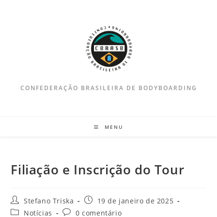
Ir
para
o
conteúdo
CONFEDERAÇÃO BRASILEIRA DE BODYBOARDING
MENU
Filiação e Inscrição do Tour
Autor
Post
Stefano Triska
19 de janeiro de 2025
do
publicado:
Categoria
Comentários
Notícias
0 comentário