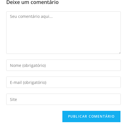
Deixe um comentário
Comentário
Digite
seu
nome
Digite
ou
seu
nome
endereço
Digite
de
de
o
usuário
e-
URL
para
mail
do
comentar
para
seu