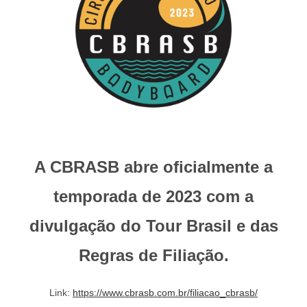
b
A
st
dI
o
p
n
o
p
k
A CBRASB abre oficialmente a
temporada de 2023 com a
divulgação do Tour Brasil e das
Regras de Filiação.
Link:
https://www.cbrasb.com.br/filiacao_cbrasb/