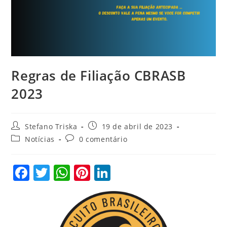
Regras de Filiação CBRASB
2023
Autor
Post
Stefano Triska
19 de abril de 2023
do
publicado:
Categoria
Comentários
Notícias
0 comentário
post:
do
do
post:
post:
F
T
W
Pi
Li
a
w
h
nt
n
c
itt
at
er
k
e
er
s
e
e