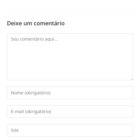
Deixe um comentário
Comentário
Digite
seu
nome
Digite
ou
seu
nome
endereço
Digite
de
de
o
usuário