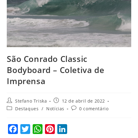
São Conrado Classic
Bodyboard – Coletiva de
Imprensa
Autor
Post
Stefano Triska
12 de abril de 2022
do
publicado:
Categoria
Comentários
Destaques
/
Notícias
0 comentário
post:
do
do
post:
post:
F
T
W
Pi
Li