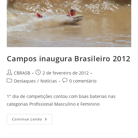
Campos inaugura Brasileiro 2012
Autor
Post
CBRASB
2 de fevereiro de 2012
do
publicado:
Categoria
Comentários
Destaques
/
Notícias
0 comentário
post:
do
do
post:
post:
1° dia de competições contou com boas baterias nas
categorias Profissional Masculino e Feminino
Campos
Continue Lendo
Inaugura
Brasileiro
2012