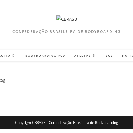
CONFEDERAÇÃO BRASILEIRA DE BODYBOARDING
CUITO
BODYBOARDING PCD
ATLETAS
SGE
NOTÍ
ag.
Copyright CBRASB - Confederação Brasileira de Bodyboarding