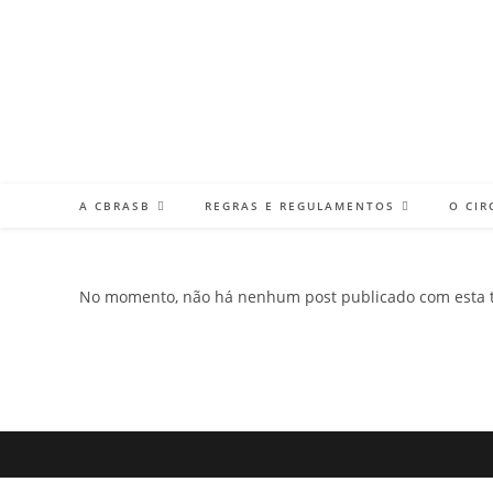
Ir
para
o
conteúdo
A CBRASB
REGRAS E REGULAMENTOS
O CIR
No momento, não há nenhum post publicado com esta t