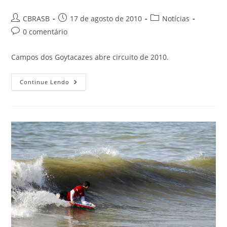
Autor
Post
Categoria
CBRASB
17 de agosto de 2010
Notícias
do
publicado:
do
Comentários
0 comentário
post:
post:
do
post:
Campos dos Goytacazes abre circuito de 2010.
Circuito
Continue Lendo
Brasileiro
2010