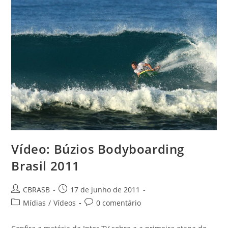
Do
Brasileiro
Vídeo: Búzios Bodyboarding
Brasil 2011
Autor
Post
CBRASB
17 de junho de 2011
do
publicado:
Categoria
Comentários
Mídias
/
Vídeos
0 comentário
post:
do
do
post:
post: