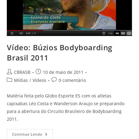
Vídeo: Búzios Bodyboarding
Brasil 2011
Autor
Post
CBRASB
10 de maio de 2011
do
publicado:
Categoria
Comentários
Mídias
/
Vídeos
0 comentário
post:
do
do
post:
post:
Matéria feita pelo Globo Esporte ES com os atletas
capixabas Léo Costa e Wanderson Araujo se preparando
para a abertura do Circuito Brasileiro de Bodyboarding
2011.
Vídeo:
Continue Lendo
Búzios