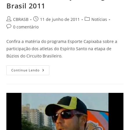
Brasil 2011
Autor
Post
Categoria
CBRASB
11 de junho de 2011
Notícias
do
publicado:
do
Comentários
0 comentário
post:
post:
do
post:
Confira a matéria do programa Esporte Capixaba sobre a
participação dos atletas do Espírito Santo na etapa de
Búzios do Circuito Brasileiro.
Vídeo:
Continue Lendo
Búzios
Bodyboarding
Brasil
2011