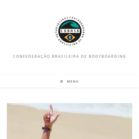
Ir
para
o
conteúdo
CONFEDERAÇÃO BRASILEIRA DE BODYBOARDING
MENU