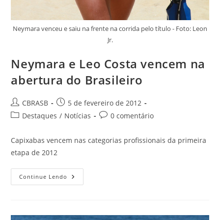
Neymara venceu e saiu na frente na corrida pelo título - Foto: Leon
Jr.
Neymara e Leo Costa vencem na
abertura do Brasileiro
Autor
Post
CBRASB
5 de fevereiro de 2012
do
publicado:
Categoria
Comentários
Destaques
/
Notícias
0 comentário
post:
do
do
post:
post:
Capixabas vencem nas categorias profissionais da primeira
etapa de 2012
Neymara
Continue Lendo
E
Leo
Costa
Vencem
Na
Abertura