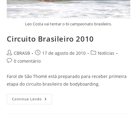
Leo Costa vai tentar o bi campeonato brasileiro.
Circuito Brasileiro 2010
Autor
Post
Categoria
CBRASB
17 de agosto de 2010
Notícias
do
publicado:
do
Comentários
0 comentário
post:
post:
do
post:
Farol de São Thomé está preparado para receber primeira
etapa do circuito brasileiro de bodyboarding.
Circuito
Continue Lendo
Brasileiro
2010