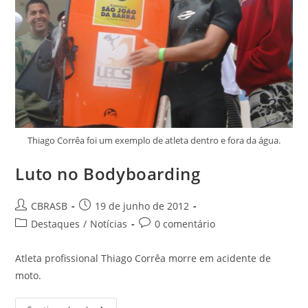
Thiago Corrêa foi um exemplo de atleta dentro e fora da água.
Luto no Bodyboarding
Autor
Post
CBRASB
19 de junho de 2012
do
publicado:
Categoria
Comentários
Destaques
/
Notícias
0 comentário
post:
do
do
post:
post:
Atleta profissional Thiago Corrêa morre em acidente de
moto.