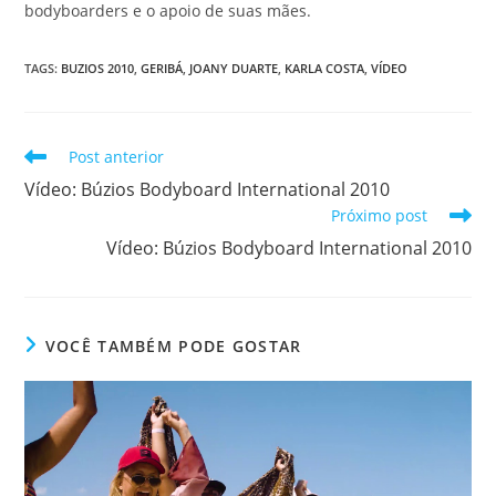
e
er
s
e
e
bodyboarders e o apoio de suas mães.
b
A
st
dI
o
p
n
TAGS
:
BUZIOS 2010
,
GERIBÁ
,
JOANY DUARTE
,
KARLA COSTA
,
VÍDEO
o
p
k
Leia
Post anterior
mais
Vídeo: Búzios Bodyboard International 2010
artigos
Próximo post
Vídeo: Búzios Bodyboard International 2010
VOCÊ TAMBÉM PODE GOSTAR