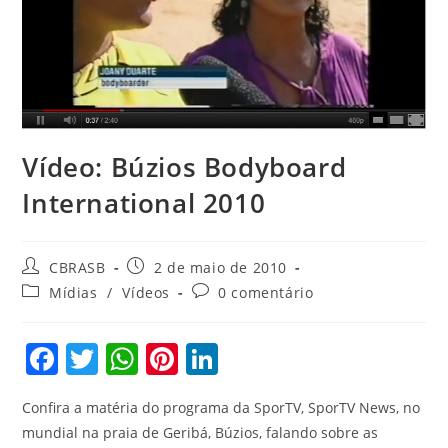
Vídeo: Búzios Bodyboard
International 2010
Autor
Post
CBRASB
2 de maio de 2010
do
publicado:
Categoria
Comentários
Mídias
/
Vídeos
0 comentário
post:
do
do
post:
post:
F
T
W
Pi
Li
a
w
h
nt
n
Confira a matéria do programa da SporTV, SporTV News, no
c
itt
at
er
k
mundial na praia de Geribá, Búzios, falando sobre as