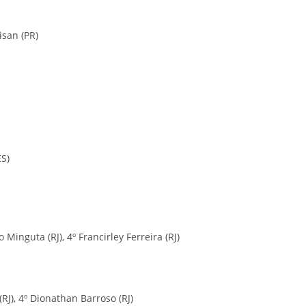
isan (PR)
ES)
o Minguta (RJ), 4º Francirley Ferreira (RJ)
 (RJ), 4º Dionathan Barroso (RJ)