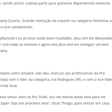
ção. Sendo assim, Isabela parte para Ipanema dependendo somente
ny Duarte. Grande revelação do esporte na categoria feminina, a
 o vice-campeonato.
fissional e eu já estou tendo bons resultados. Deus tem me abençoado
ir com todas as meninas e agora meu foco está em conseguir um bom
Joany.
compete como amador, não deu chances aos profissionais da Pro
da com o líder da categoria, Iraí Rodrigues (PE), e com o vice-líder
rcida local.
sse vencer entre os Pro Trials. Isso me motiva ainda mais para me
o Super Tops nos próximos anos
”, disse Thiago, após vencer em casa.