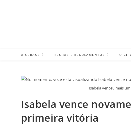
Ir
para
o
conteúdo
A CBRASB
REGRAS E REGULAMENTOS
O CIR
Isabela venceu mais uma 
Isabela vence novamen
primeira vitória