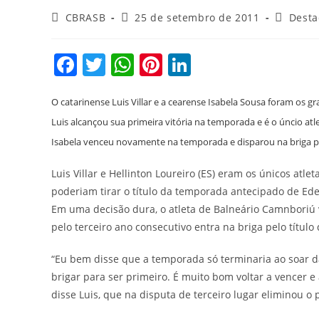
Autor
Post
Categori
CBRASB
25 de setembro de 2011
Dest
do
publicado:
do
post:
post:
F
T
W
Pi
Li
a
w
h
nt
n
c
itt
at
er
k
O catarinense Luis Villar e a cearense Isabela Sousa foram os
Luis alcançou sua primeira vitória na temporada e é o úncio atl
e
er
s
e
e
Isabela venceu novamente na temporada e disparou na briga p
b
A
st
dI
o
p
n
Luis Villar e Hellinton Loureiro (ES) eram os únicos atle
poderiam tirar o título da temporada antecipado de Ede
o
p
Em uma decisão dura, o atleta de Balneário Camnboriú
k
pelo terceiro ano consecutivo entra na briga pelo títul
“Eu bem disse que a temporada só terminaria ao soar 
brigar para ser primeiro. É muito bom voltar a vencer 
disse Luis, que na disputa de terceiro lugar eliminou o