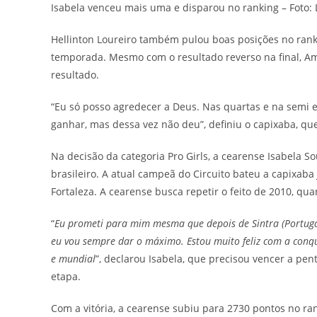
Isabela venceu mais uma e disparou no ranking – Foto: L
Hellinton Loureiro também pulou boas posições no rank
temporada. Mesmo com o resultado reverso na final, Am
resultado.
“Eu só posso agredecer a Deus. Nas quartas e na semi eu
ganhar, mas dessa vez não deu”, definiu o capixaba, qu
Na decisão da categoria Pro Girls, a cearense Isabela 
brasileiro. A atual campeã do Circuito bateu a capixab
Fortaleza. A cearense busca repetir o feito de 2010, q
“
Eu prometi para mim mesma que depois de Sintra (Portugal)
eu vou sempre dar o máximo. Estou muito feliz com a conqu
e mundial
”, declarou Isabela, que precisou vencer a p
etapa.
Com a vitória, a cearense subiu para 2730 pontos no ran