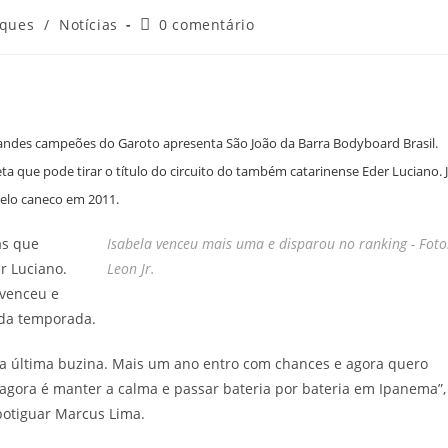
a
Comentários
aques
/
Notícias
0 comentário
do
post:
 grandes campeões do Garoto apresenta São João da Barra Bodyboard Brasil.
eta que pode tirar o título do circuito do também catarinense Eder Luciano. 
elo caneco em 2011.
tas que
Isabela venceu mais uma e disparou no ranking - Foto
r Luciano.
Leon Jr.
 venceu e
o da temporada.
da última buzina. Mais um ano entro com chances e agora quero
e agora é manter a calma e passar bateria por bateria em Ipanema”,
 potiguar Marcus Lima.