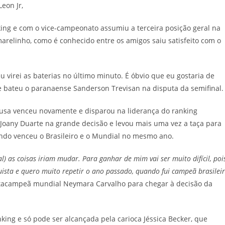
eon Jr,
ing e com o vice-campeonato assumiu a terceira posição geral na
arelinho, como é conhecido entre os amigos saiu satisfeito com o
 virei as baterias no último minuto. É óbvio que eu gostaria de
e bateu o paranaense Sanderson Trevisan na disputa da semifinal.
Sousa venceu novamente e disparou na liderança do ranking
a Joany Duarte na grande decisão e levou mais uma vez a taça para
uando venceu o Brasileiro e o Mundial no mesmo ano.
 as coisas iriam mudar. Para ganhar de mim vai ser muito difícil, poi
ista e quero muito repetir o ano passado, quando fui campeã brasilei
entacampeã mundial Neymara Carvalho para chegar à decisão da
king e só pode ser alcançada pela carioca Jéssica Becker, que