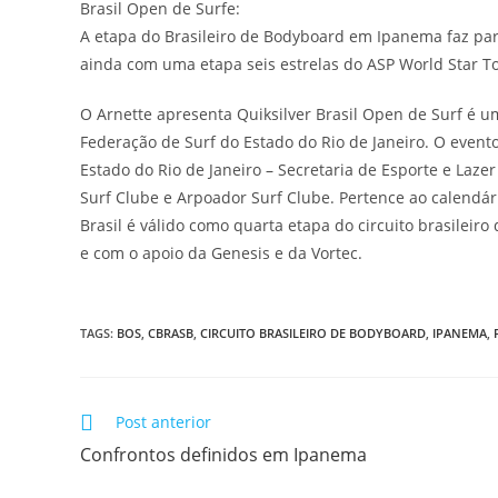
Brasil Open de Surfe:
A etapa do Brasileiro de Bodyboard em Ipanema faz part
ainda com uma etapa seis estrelas do ASP World Star T
O Arnette apresenta Quiksilver Brasil Open de Surf é u
Federação de Surf do Estado do Rio de Janeiro. O evento
Estado do Rio de Janeiro – Secretaria de Esporte e Lazer 
Surf Clube e Arpoador Surf Clube. Pertence ao calendá
Brasil é válido como quarta etapa do circuito brasilei
e com o apoio da Genesis e da Vortec.
TAGS
:
BOS
,
CBRASB
,
CIRCUITO BRASILEIRO DE BODYBOARD
,
IPANEMA
,
Leia
Post anterior
mais
Confrontos definidos em Ipanema
artigos