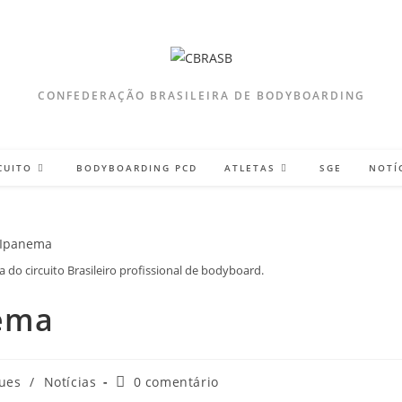
CONFEDERAÇÃO BRASILEIRA DE BODYBOARDING
CUITO
BODYBOARDING PCD
ATLETAS
SGE
NOTÍ
 do circuito Brasileiro profissional de bodyboard.
ema
Comentários
ues
/
Notícias
0 comentário
do