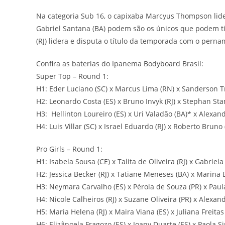
Na categoria Sub 16, o capixaba Marcyus Thompson lidera
Gabriel Santana (BA) podem são os únicos que podem tir
(RJ) lidera e disputa o título da temporada com o pern
Confira as baterias do Ipanema Bodyboard Brasil:
Super Top – Round 1:
H1: Eder Luciano (SC) x Marcus Lima (RN) x Sanderson T
H2: Leonardo Costa (ES) x Bruno Invyk (RJ) x Stephan Sta
H3: Hellinton Loureiro (ES) x Uri Valadão (BA)* x Alexand
H4: Luis Villar (SC) x Israel Eduardo (RJ) x Roberto Brun
Pro Girls – Round 1:
H1: Isabela Sousa (CE) x Talita de Oliveira (RJ) x Gabriela
H2: Jessica Becker (RJ) x Tatiane Meneses (BA) x Marina B
H3: Neymara Carvalho (ES) x Pérola de Souza (PR) x Paul
H4: Nicole Calheiros (RJ) x Suzane Oliveira (PR) x Alexand
H5: Maria Helena (RJ) x Maira Viana (ES) x Juliana Freitas
H6: Elizângela Fragozo (ES) x Joany Duarte (ES) x Paola S