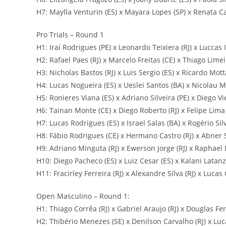
H7: Maylla Venturin (ES) x Mayara Lopes (SP) x Renata Cav
Pro Trials – Round 1
H1: Iraí Rodrigues (PE) x Leonardo Teixiera (RJ) x Luccas 
H2: Rafael Paes (RJ) x Marcelo Freitas (CE) x Thiago Limei
H3: Nicholas Bastos (RJ) x Luis Sergio (ES) x Ricardo Motta
H4: Lucas Nogueira (ES) x Ueslei Santos (BA) x Nicolau M
H5: Ronieres Viana (ES) x Adriano Silveira (PE) x Diego Vie
H6: Tainan Monte (CE) x Diego Roberto (RJ) x Felipe Lima
H7: Lucas Rodrigues (ES) x Israel Salas (BA) x Rogério Sil
H8: Fábio Rodrigues (CE) x Hermano Castro (RJ) x Abner 
H9: Adriano Minguta (RJ) x Ewerson Jorge (RJ) x Raphael 
H10: Diego Pacheco (ES) x Luiz Cesar (ES) x Kalani Latanzi
H11: Fracirley Ferreira (RJ) x Alexandre Silva (RJ) x Lucas 
Open Masculino – Round 1:
H1: Thiago Corrêa (RJ) x Gabriel Araujo (RJ) x Douglas Ferr
H2: Thibério Menezes (SE) x Denilson Carvalho (RJ) x Lucas