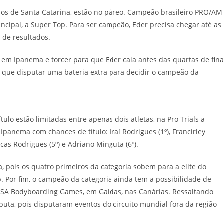
mbos de Santa Catarina, estão no páreo. Campeão brasileiro PRO/AM
incipal, a Super Top. Para ser campeão, Eder precisa chegar até as
de resultados.
to em Ipanema e torcer para que Eder caia antes das quartas de fina
o que disputar uma bateria extra para decidir o campeão da
tulo estão limitadas entre apenas dois atletas, na Pro Trials a
Ipanema com chances de título: Iraí Rodrigues (1º), Francirley
Lucas Rodrigues (5º) e Adriano Minguta (6º).
a, pois os quatro primeiros da categoria sobem para a elite do
 Por fim, o campeão da categoria ainda tem a possibilidade de
 ISA Bodyboarding Games, em Galdas, nas Canárias. Ressaltando
puta, pois disputaram eventos do circuito mundial fora da região