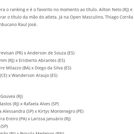
 o ranking e é o favorito no momento ao título. Ailton Neto (RJ) e
ar o título da mão do atleta. Já na Open Masculino, Thiago Corrêa
ambucano Raul José.
revisan (PR) x Anderson de Souza (ES)
mm (RJ) x Erisberto Abrantes (ES)
re Milazzo (BA) x Diego da Silva (ES)
o (CE) x Wanderson Araujo (ES)
 Gouvea (RJ)
astos (RJ) x Rafaela Alves (SP)
a Alessandra (SP) x Kirtys Montenegro (PE)
ra Ereiro (PA) x Larissa Januário (RJ)
 (SP)
imão (RJ) x Priscila Medeiros (RN)