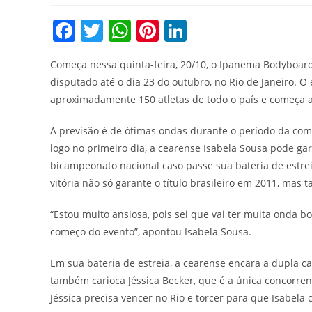
post:
post:
F
T
W
Pi
Li
a
w
h
nt
n
Começa nessa quinta-feira, 20/10, o Ipanema Bodyboard 
c
itt
at
er
k
disputado até o dia 23 do outubro, no Rio de Janeiro. O 
e
er
s
e
e
aproximadamente 150 atletas de todo o país e começa a
b
A
st
dI
A previsão é de ótimas ondas durante o período da com
o
p
n
logo no primeiro dia, a cearense Isabela Sousa pode gar
o
p
bicampeonato nacional caso passe sua bateria de estrei
k
vitória não só garante o título brasileiro em 2011, ma
“Estou muito ansiosa, pois sei que vai ter muita onda b
começo do evento”, apontou Isabela Sousa.
Em sua bateria de estreia, a cearense encara a dupla ca
também carioca Jéssica Becker, que é a única concorrent
Jéssica precisa vencer no Rio e torcer para que Isabela c