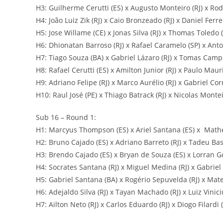
H3: Guilherme Cerutti (ES) x Augusto Monteiro (RJ) x Rod
H4: João Luiz Zik (RJ) x Caio Bronzeado (RJ) x Daniel Ferrei
H5: Jose Willame (CE) x Jonas Silva (RJ) x Thomas Toledo (
H6: Dhionatan Barroso (RJ) x Rafael Caramelo (SP) x Anton
H7: Tiago Souza (BA) x Gabriel Lázaro (RJ) x Tomas Campo
H8: Rafael Cerutti (ES) x Amilton Junior (RJ) x Paulo Mauri
H9: Adriano Felipe (RJ) x Marco Aurélio (RJ) x Gabriel Cor
H10: Raul José (PE) x Thiago Batrack (RJ) x Nicolas Montei
Sub 16 – Round 1:
H1: Marcyus Thompson (ES) x Ariel Santana (ES) x Math
H2: Bruno Cajado (ES) x Adriano Barreto (RJ) x Tadeu Basto
H3: Brendo Cajado (ES) x Bryan de Souza (ES) x Lorran Go
H4: Socrates Santana (RJ) x Miguel Medina (RJ) x Gabrie
H5: Gabriel Santana (BA) x Rogério Sepuvelda (RJ) x Mate
H6: Adejaldo Silva (RJ) x Tayan Machado (RJ) x Luiz Vinici
H7: Ailton Neto (RJ) x Carlos Eduardo (RJ) x Diogo Filardi (