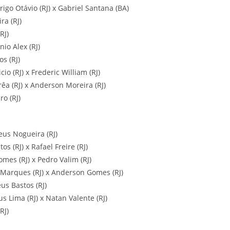
rigo Otávio (RJ) x Gabriel Santana (BA)
ra (RJ)
RJ)
io Alex (RJ)
s (RJ)
cio (RJ) x Frederic William (RJ)
rêa (RJ) x Anderson Moreira (RJ)
ro (RJ)
eus Nogueira (RJ)
s (RJ) x Rafael Freire (RJ)
mes (RJ) x Pedro Valim (RJ)
l Marques (RJ) x Anderson Gomes (RJ)
us Bastos (RJ)
us Lima (RJ) x Natan Valente (RJ)
RJ)