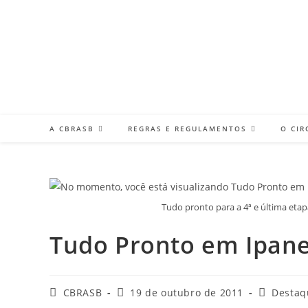
Ir
para
o
conteúdo
A CBRASB
REGRAS E REGULAMENTOS
O CIR
Tudo pronto para a 4ª e última etapa
Tudo Pronto em Ipan
Autor
Post
Categoria
CBRASB
19 de outubro de 2011
Destaq
do
publicado:
do